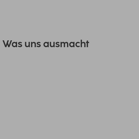
Was uns ausmacht
Besteht ein Arbeitgeber so lange am Markt, macht er
ziemlich viel richtig. Wir sind stolz darauf, uns ständig
weiterzuentwickeln. Das schaffen wir, indem wir unseren
Mitarbeitenden zum Beispiel viel Gestaltungs- und
Entscheidungsspielraum ermöglichen.
Wir sind stolz drauf, alle gemeinsam eine Vision zu