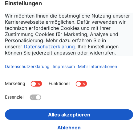
Hama Company
Hama Nachhaltigkeit
Hama Shop