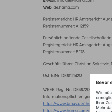
E-Mail:
info.de@hama.com
Web:
de.hama.com
Registergericht: HR Amtsgericht Aug
Registernummer: A 12159
Persönlich haftende Gesellschafter
Registergericht: HR Amtsgericht Aug
Registernummer: B 176
Geschäftsführer: Christian Sokcevic,
Ust-IdNr: DE811214213
WEEE-Reg.-Nr.: DE38720470
Informationspflichten gemäß §18 Abs.
https://www.bmuv.de/themen/wasser-r
https://www.hama.com/nep