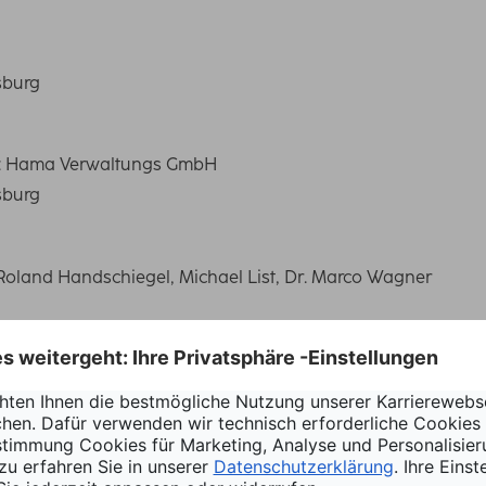
sburg
in: Hama Verwaltungs GmbH
sburg
 Roland Handschiegel, Michael List, Dr. Marco Wagner
 2 Elektro- und Elektronikgerätegesetz:
essourcen-abfall/kreislaufwirtschaft/statistiken/elektro-